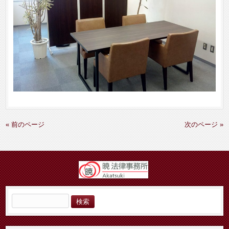
« 前のページ
次のページ »
検
索: