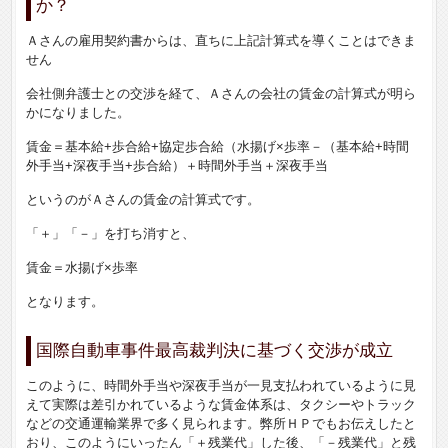
か？
Ａさんの雇用契約書からは、直ちに上記計算式を導くことはできま
せん
会社側弁護士との交渉を経て、Ａさんの会社の賃金の計算式が明ら
かになりました。
賃金＝基本給+歩合給+協定歩合給（水揚げ×歩率－（基本給+時間
外手当+深夜手当+歩合給）＋時間外手当＋深夜手当
というのがＡさんの賃金の計算式です。
「＋」「－」を打ち消すと、
賃金＝水揚げ×歩率
となります。
国際自動車事件最高裁判決に基づく交渉が成立
このように、時間外手当や深夜手当が一見支払われているように見
えて実際は差引かれているような賃金体系は、タクシーやトラック
などの交通運輸業界で多く見られます。弊所ＨＰでもお伝えしたと
おり、このようにいったん「＋残業代」した後、「－残業代」と残