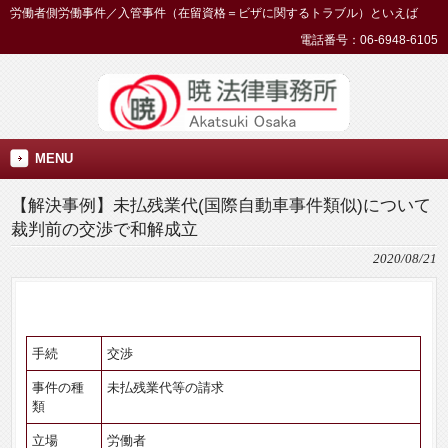
労働者側労働事件／入管事件（在留資格＝ビザに関するトラブル）といえば
電話番号：06-6948-6105
MENU
【解決事例】未払残業代(国際自動車事件類似)について
裁判前の交渉で和解成立
2020/08/21
手続
交渉
事件の種
未払残業代等の請求
類
立場
労働者