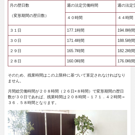
月の歴日数
週の法定労働時間
週の法定
（変形期間の歴日数）
４０時間
４４時間
３１日
177.1時間
194.8時
３０日
171.4時間
188.5時
２９日
165.7時間
182.2時
２８日
160.0時間
176.0時
そのため、残業時間はこの上限枠に基づいて算定されなければなり
ません。
月間総労働時間が２０８時間（２６日×８時間）で変形期間の歴日
数が３０日であれば、残業時間は２０８時間－１７１．４２時間＝
３６．５８時間となります。