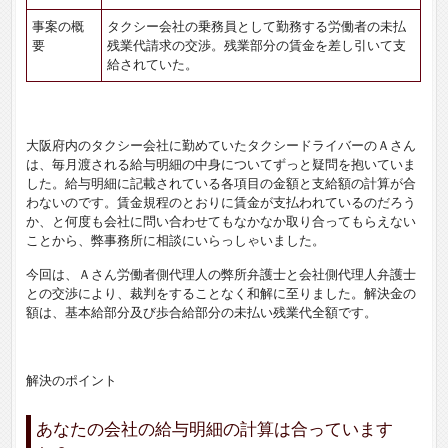
事案の概
タクシー会社の乗務員として勤務する労働者の未払
要
残業代請求の交渉。残業部分の賃金を差し引いて支
給されていた。
大阪府内のタクシー会社に勤めていたタクシードライバーのＡさん
は、毎月渡される給与明細の中身についてずっと疑問を抱いていま
した。給与明細に記載されている各項目の金額と支給額の計算が合
わないのです。賃金規程のとおりに賃金が支払われているのだろう
か、と何度も会社に問い合わせてもなかなか取り合ってもらえない
ことから、弊事務所に相談にいらっしゃいました。
今回は、Ａさん労働者側代理人の弊所弁護士と会社側代理人弁護士
との交渉により、裁判をすることなく和解に至りました。解決金の
額は、基本給部分及び歩合給部分の未払い残業代全額です。
解決のポイント
あなたの会社の給与明細の計算は合っています