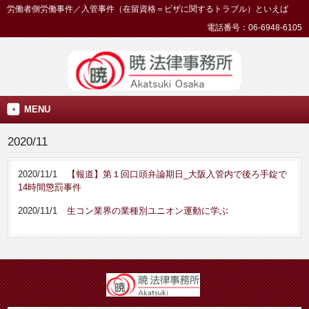
労働者側労働事件／入管事件（在留資格＝ビザに関するトラブル）といえば
電話番号：06-6948-6105
MENU
2020/11
2020/11/1
【報道】第１回口頭弁論期日_大阪入管内で後ろ手錠で
14時間懲罰事件
2020/11/1
生コン業界の業種別ユニオン運動に学ぶ