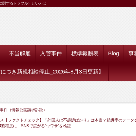
に関するトラブル）といえば
不当解雇
入管事件
標準報酬表
Blog
事
つき新規相談停止_2026年8月3日更新】
事件（情報公開請求訴訟）
ース【ファクトチェック】「外国人は不起訴ばかり」は本当？起訴率のデータ
割程度に SNSで広がる”ウワサ”を検証