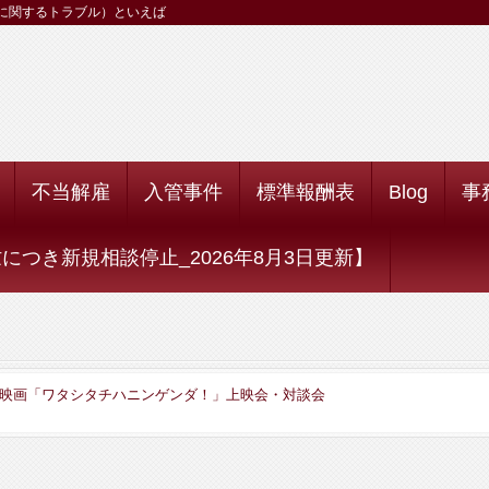
に関するトラブル）といえば
不当解雇
入管事件
標準報酬表
Blog
事
つき新規相談停止_2026年8月3日更新】
映画「ワタシタチハニンゲンダ！」上映会・対談会