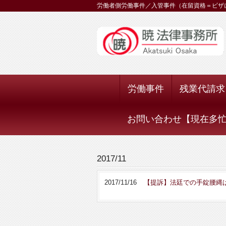
労働者側労働事件／入管事件（在留資格＝ビザ
労働事件
残業代請求
お問い合わせ【現在多忙に
2017/11
2017/11/16
【提訴】法廷での手錠腰縄