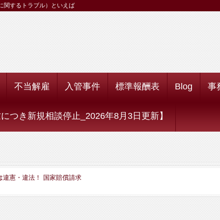
に関するトラブル）といえば
不当解雇
入管事件
標準報酬表
Blog
事
つき新規相談停止_2026年8月3日更新】
は違憲・違法！ 国家賠償請求