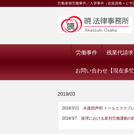
労働者側労働事件／入管事件（在留資格＝ビザ
労働事件
残業代請求
お問い合わせ【現在多忙に
2019/03
2019/3/21
弁護団声明 トールエクスプレス
2019/3/7
港湾における産別労働運動の