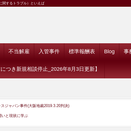
に関するトラブル）といえば
不当解雇
入管事件
標準報酬表
Blog
事
つき新規相談停止_2026年8月3日更新】
ジャパン事件(大阪地裁2019.3.20判決)
闘いと現状に学ぶ