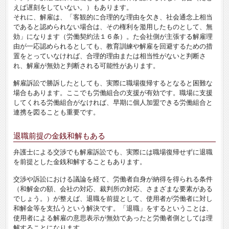
えば遅刻をしていない。）もあります。
それに、解雇は、「客観的に合理的な理由を欠き、社会通念上相当
であると認められない場合は、その権利を濫用したものとして、無
効」になります（労働契約法１６条）。た会社側が主張する解雇理
由が一応認められるとしても、教育訓練や解雇を回避するための措
置をとっていなければ、合理的理由または相当性がないと判断さ
れ、解雇が無効と判断される可能性があります。
解雇訴訟で勝訴したとしても、実際に職場復帰するとなると困難な
場合もあります。ここでも労働組合の支援が有効です。職場に支援
してくれる労働組合がなければ、早期に個人加盟できる労働組合と
連携を図ることも重要です。
退職前提の金銭和解もある
弁護士による交渉でも解雇訴訟でも、実際には職場復帰せずに退職
を前提とした金銭和解することもあります。
交渉や訴訟における議論を経て、労働者自身が納得を得られる条件
（和解金の額、会社の対応、裁判所の対応、さまざまな要素がある
でしょう。）が整えば、退職を前提として、使用者が労働者に対し
和解金等を支払うという解決です。「退職」をするということは、
使用者による解雇の意思表示が無効であったと労働者側としては理
解することになります。