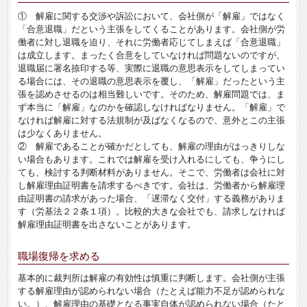
① 解雇に関する交渉や訴訟において、会社側が「解雇」ではなく
「合意退職」だという主張をしてくることがあります。会社側が労
働者に対し退職を迫り、それに労働者応じてしまえば「合意退職」
は成立します。まったく合意をしていなければ問題ないのですが、
退職届に署名捺印する等、実際に退職の意思表示をしてしまってい
る場合には、その退職の意思表示を覆し、「解雇」だったという主
張を認めさせるのは相当難しいです。そのため、解雇問題では、ま
ず本当に「解雇」なのかを確認しなければなりません。「解雇」で
なければ解雇に対する法規制が及ばなくなるので、意外とこの主張
は少なくありません。
② 解雇であることが確かだとしても、解雇の理由がはっきりしな
い場合もあります。これでは解雇を受け入れるにしても、争うにし
ても、検討する判断材料がありません。そこで、労働者は会社に対
し解雇理由証明書を請求するべきです。会社は、労働者から解雇理
由証明書の請求があった場合、「遅滞なく交付」する義務がありま
す（労基法２２条１項）。比較的大きな会社でも、請求しなければ
解雇理由証明書を出さないことがあります。
職場復帰を求める
基本的に裁判所は解雇の有効性は慎重に判断します。会社側が主張
する解雇理由が認められない場合（たとえば能力不足が認められな
い。）、解雇理由の基礎となる事実自体が認められない場合（たと