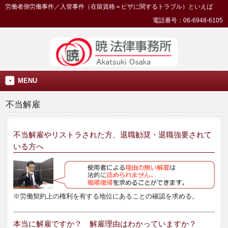
労働者側労働事件／入管事件（在留資格＝ビザに関するトラブル）といえば
電話番号：06-6948-6105
MENU
不当解雇
不当解雇やリストラされた方、退職勧奨・退職強要されて
いる方へ
※労働契約上の権利を有する地位にあることの確認を求める。
本当に解雇ですか？ 解雇理由はわかっていますか？