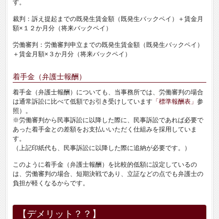
す。
裁判：訴え提起までの既発生賃金額（既発生バックペイ）＋賃金月
額×
１２か月分
（将来バックペイ）
労働審判：労働審判申立までの既発生賃金額（既発生バックペイ）
＋賃金月額×
３か月分
（将来バックペイ）
着手金（弁護士報酬）
着手金（弁護士報酬）についても、当事務所では、労働審判の場合
は通常訴訟に比べて低額でお引き受けしています
「標準報酬表」
参
照）。
※労働審判から民事訴訟に以降した際に、民事訴訟であれば必要で
あった着手金との差額をお支払いいただく仕組みを採用していま
す。
（上記印紙代も、民事訴訟に以降した際に追納が必要です。）
このように着手金（弁護士報酬）を比較的低額に設定しているの
は、労働審判の場合、短期決戦であり、立証などの点でも弁護士の
負担が軽くなるからです。
【デメリット？？】