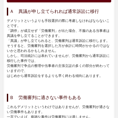
Ａ 異議が申し立てられれば通常訴訟に移行
デメリットというよりも手段選択の際に考慮しなければならないこ
とです。
「調停」が成立せず「労働審判」が出た場合、不服のある当事者は
異議を申し立てることができます。
「異議」が申し立てられると、労働審判は通常訴訟に移行します。
そうすると、労働審判を選択した方が余計に時間がかかるのではな
いかと思われるかもしれません。
しかし、司法統計には表れていませんが、労働審判から通常訴訟に
移行した事件では、
労働審判で争点の整理や当事者の主張立証の多くの部分が終わって
いますので、
はじめから通常訴訟をするよりも早く終わる傾向にあります。
Ｂ 労働審判に適さない事件もある
これもデメリットというわけではありませんが、労働審判が適さな
い労働事件もあります。
一言でいえば、複雑な事件は労働審判には適しません。