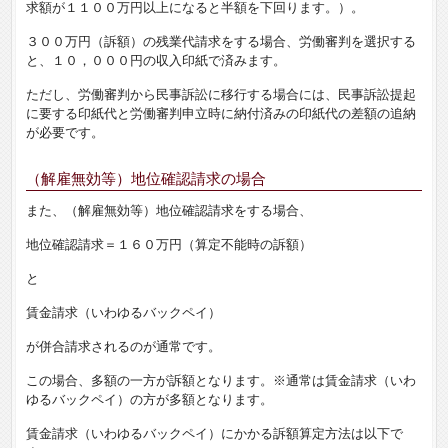
求額が１１００万円以上になると半額を下回ります。）。
３００万円（訴額）の残業代請求をする場合、労働審判を選択する
と、１０，０００円の収入印紙で済みます。
ただし、労働審判から民事訴訟に移行する場合には、民事訴訟提起
に要する印紙代と労働審判申立時に納付済みの印紙代の差額の追納
が必要です。
（解雇無効等）地位確認請求の場合
また、（解雇無効等）地位確認請求をする場合、
地位確認請求＝１６０万円（算定不能時の訴額）
と
賃金請求（いわゆるバックペイ）
が併合請求されるのが通常です。
この場合、多額の一方が訴額となります。※通常は賃金請求（いわ
ゆるバックペイ）の方が多額となります。
賃金請求（いわゆるバックペイ）にかかる訴額算定方法は以下で