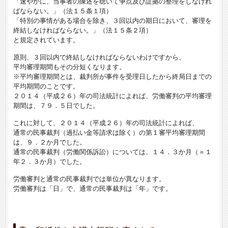
「速やかに、当事者の陳述を聴いて争点及び証拠の整理をしなけれ
ばならない。」（法１５条１項）
「特別の事情がある場合を除き、３回以内の期日において、審理を
終結しなければならない。」（法１５条２項）
と規定されています。
原則、３回以内で終結しなければならないわけですから、
平均審理期間もその分短くなります。
※平均審理期間とは、裁判所が事件を受理日したから終局日までの
平均期間のことです。
２０１４（平成２６）年の司法統計によれば、労働審判の平均審理
期間は、７９．５日でした。
これに対して、２０１４（平成２６）年の司法統計によれば、
通常の民事裁判（過払い金等請求は除く）の第１審平均審理期間
は、９．２か月でした。
通常の民事裁判（労働関係訴訟）については、１４．３か月（＝１
年２．３か月）でした。
労働審判と通常の民事裁判では単位が異なります。
労働審判は「日」で、通常の民事裁判は「年」です。