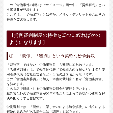
この「労働事件の解決までのイメージ」図の中に「労働審判」とい
う選択肢が登場します。
ここでは、「労働審判」とは何か、メリットデメリットを含めその
特徴をご説明します。
【労働審判制度の特徴を③つに絞れば次の
ようになります】
① 「調停」「審判」という柔軟な紛争解決
「裁判官」ではない「労働審判員」も審理に加わわります。
「労働審判員」は、労働者側代表（労働組合の役員など）１名と使
用者側代表（会社経営者など）１名の計２名からなります。
この「労働審判委員」に加え、本職の裁判官１名が「労働審判官」
を務めます。
この３名で組織される労働審判委員会が審理を行います。
裁判官以外の労働審判員が関与することによって適切かつ柔軟な解
決を図ろうする趣旨です。
労働審判では、「調停」（話し合いによる紛争解決）の成立による
解決の見込みがある場合には「調停」を試みます。