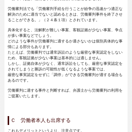
労働審判法でも「労働審判手続を行うことが紛争の迅速かつ適正な
解決のために適当でないと認めるときは、労働審判事件を終了させ
ることができる。」（２４条１項）とされています。
具体化すると、法解釈が難しい事案、客観証拠が少ない事案、争点
が多い事案などでしょう。
どのような事件が労働審判に適するか適さないかは個別具体的な事
情による部分もあります。
たとえば、労働審判では通常訴訟のような厳密な事実認定をしない
ため、客観証拠が少ない事案は基本的には適しません。
しかし、証拠自体が少なく、通常訴訟をしても、厳密な事実認定を
されてしまうと勝訴の可能性が低くなるような事案では、
厳密な事実認定をせずに「調停」ができる労働審判が適する場合も
あるのです。
労働審判に適する事件と判断すれば、弁護士から労働審判の利用を
ご提案いたします。
Ｃ 労働者本人も出席する
これもデメリットというより、注意点です。