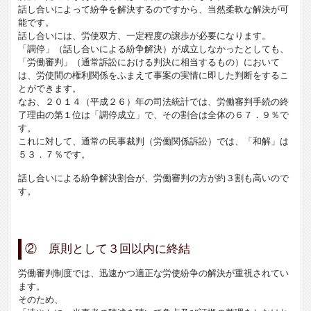
話し合いによって紛争を解決するのですから、当然柔軟な解決が可
能です。
話し合いには、労使双方、一定程度の譲歩が必要になります。
「調停」（話し合いによる紛争解決）が成立しなかったとしても、
「労働審判」（通常訴訟における判決に相当するもの）において
は、労使間の権利関係をふまえて事案の実情に即した判断をするこ
とができます。
なお、２０１４（平成２６）年の司法統計では、労働審判手続の終
了理由の第１位は「調停成立」で、その割合は全体の６７．９％で
す。
これに対して、通常の民事裁判（労働関係訴訟）では、「和解」は
５３．７％です。
話し合いによる紛争解決割合が、労働審判の方が約３割も高いので
す。
② 原則として３回以内に終結
労働審判制度では、迅速かつ適正な労使紛争の解決が重視されてい
ます。
そのため、