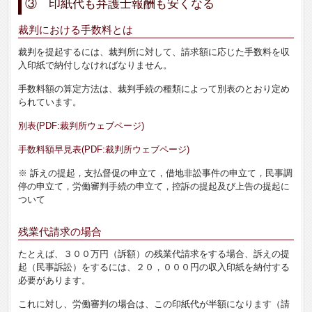
③ 印紙代も弁護士報酬も安くなる
裁判における手数料とは
裁判を提起するには、裁判所に対して、請求額に応じた手数料を収
入印紙で納付しなければなりません。
手数料額の算定方法は、裁判手続の種類によって別表のとおり定め
られています。
別表(PDF:裁判所ウェブページ)
手数料額早見表(PDF:裁判所ウェブページ)
※ 訴えの提起，支払督促の申立て，借地非訟事件の申立て，民事調
停の申立て，労働審判手続の申立て，控訴の提起及び上告の提起に
ついて
残業代請求の場合
たとえば、３００万円（訴額）の残業代請求をする場合、訴えの提
起（民事訴訟）をするには、２０，０００円の収入印紙を納付する
必要があります。
これに対し、労働審判の場合は、この印紙代が半額になります（請