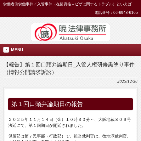
労働者側労働事件／入管事件（在留資格＝ビザに関するトラブル）といえば
電話番号：06-6948-6105
MENU
【報告】第１回口頭弁論期日_入管人権研修黒塗り事件
（情報公開請求訴訟）
2025/12/30
第１回口頭弁論期日の報告
２０２５年１１月１４日（金）１０時３０分～、大阪地裁８０６号
法廷にて、第１回期日が開廷されました。
係属部は第７民事部（行政部）で、担当裁判官は、徳地淳裁判官、