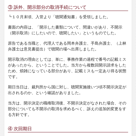
③ 訴外、開示部分の取消手続について
┗１０月末頃、入管より「聴聞通知書」を受領しました。
書面の内容は、「開示した書類について、間違いがあり、不開示
（開示取消）にしたいので、聴聞したい」というものでした。
原告である当職と、代理人である岡本弁護士、手島弁護士、（上林
弁護士は意見書提出）で聴聞の場へ出席しました。
開示取消の理由としては、単に、事務作業の過程で番号の記載ミス
があったから、ということでした。当方から複数回開示請求をした
ため、煩雑になっている部分があり、記載ミスも一定あり得る状態
です。
期日当日は、裁判所から国に対し、聴聞実施後いつ頃不開示決定が
出されるのか、という確認がありました。
当方は、開示決定の職権取消後、不開示決定がなされた場合、その
部分についても不開示の取消を求めるべく、訴えの追加的変更をす
る方針です。
④ 次回期日