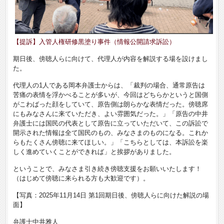
【提訴】入管人権研修黒塗り事件（情報公開請求訴訟）
期日後、傍聴人らに向けて、代理人が内容を解説する場を設けまし
た。
代理人の1人である岡本弁護士からは、「裁判の場合、通常原告は
苦痛の表情を浮かべることが多いが、今回はどちらかというと国側
がこわばった顔をしていて、原告側は朗らかな表情だった。傍聴席
にもみなさんに来ていただき、よい雰囲気だった。」「原告の中井
弁護士には国民の代表として原告に立っていただいて、この訴訟で
開示された情報は全て国民のもの、みなさまのものになる。これか
らもたくさん傍聴に来てほしい。」「こちらとしては、本訴訟を楽
しく進めていくことができれば」と挨拶がありました。
ということで、みなさま引き続き傍聴支援をお願いいたします！
（はじめて傍聴に来られる方も大歓迎です）。
【写真：2025年11月14日 第1回期日後、傍聴人らに向けた解説の場
面】
弁護士中井雅人