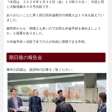
┗
次回は、２０２
６年１月３０日（金）１３時３０分～、今回と同
じ大阪地裁８０６号法廷です。
ありがたいことに第１回口頭弁論期日の傍聴人は１０名を超えてい
ました。
裁判所からも「傍聴人も多いので次回も弁論手続を進めましょう
か」と提案がありました。
※弁論手続＝法廷で全ての人が自由に傍聴できる手続。
期日後の報告会
事件の詳細は、提訴時の記事をご覧ください。