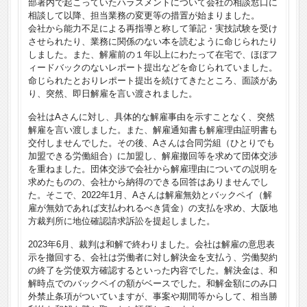
部署内で起こっていたハラスメントについて会社の相談窓口に
相談して以降、担当業務の変更等の措置が始まりました。
会社から能力不足による再指導と称して筆記・実技試験を受け
させられたり、業務に関係のない本を読むように命じられたり
しました。また、解雇前の１年以上にわたって在宅で、ほぼフ
ィードバックのないレポート提出などを命じられていました。
命じられたとおりレポート提出を続けてきたところ、面談があ
り、突然、即日解雇を言い渡されました。
会社はAさんに対し、具体的な解雇事由を示すことなく、突然
解雇を言い渡しました。また、解雇通知書も解雇理由証明書も
交付しませんでした。その後、Aさんは合同労組（ひとりでも
加盟できる労働組合）に加盟し、解雇撤回等を求めて団体交渉
を重ねました。団体交渉で会社から解雇理由についての説明を
求めたものの、会社から納得のできる回答はありませんでし
た。そこで、2022年1月、Aさんは解雇無効とバックペイ（解
雇が無効であれば支払われるべき賃金）の支払を求め、大阪地
方裁判所に地位確認請求訴訟を提起しました。
2023年6月、裁判は和解で終わりました。会社は解雇の意思表
示を撤回する、会社は労働者に対し解決金を支払う、労働契約
の終了を労使双方確認するといった内容でした。解決金は、和
解時点でのバックペイの額がベースでした。和解金額にのみ口
外禁止条項がついていますが、事案や期間等からして、相当勝