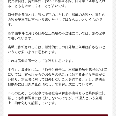
使用者側は、労働事件において和解する際、口外禁止条項を入れ
ることもを求めてくることが多いです。
口外禁止条項とは、読んで字のごとしで、和解の内容や、事件の
内容を第三者に言ったり書いたりしてはならないというもので
す。
※労働事件における口外禁止条項の不当性については、別の記事
で書いています。
当職に依頼される方は、相対的にこの口外禁止条項は許さないと
いう方が多いように思われます。
これは労働弁護士としては誇りに思います。
本件も、最終的には、「原告と被告は、本和解条項中第○項の金額
にいては、官公庁からの照会その他これに類する正当な理由がな
い限り、第三者に対して口外しないことを約する。」と、解決金
額以外には口外禁止条項なし、で和解が成立しています。
※そのため、この記事でも会社名や解雇事由等もっと具体的に記
載しても和解調書には抵触しないのですが、代理人という立場
上、抽象化して記載しています。