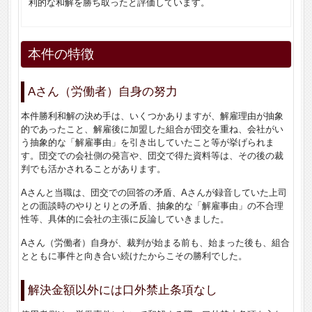
利的な和解を勝ち取ったと評価しています。
本件の特徴
Aさん（労働者）自身の努力
本件勝利和解の決め手は、いくつかありますが、解雇理由が抽象
的であったこと、解雇後に加盟した組合が団交を重ね、会社がい
う抽象的な「解雇事由」を引き出していたこと等が挙げられま
す。団交での会社側の発言や、団交で得た資料等は、その後の裁
判でも活かされることがあります。
Aさんと当職は、団交での回答の矛盾、Aさんが録音していた上司
との面談時のやりとりとの矛盾、抽象的な「解雇事由」の不合理
性等、具体的に会社の主張に反論していきました。
Aさん（労働者）自身が、裁判が始まる前も、始まった後も、組合
とともに事件と向き合い続けたからこその勝利でした。
解決金額以外には口外禁止条項なし