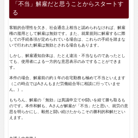
「不当」解雇だと思うことからスタートす
る
客観的合理性を欠き、社会通念上相当と認められなければ、解雇
権の濫用として解雇は無効です。また、就業規則に解雇するに際
しての手続条項が定められている場合は、これらの手続を踏まな
いで行われた解雇は無効とされる場合もあります。
しかし、解雇通知自体は、たとえ違法・不当なものであったとし
ても、使用者による一方的な意思表示のみですることができま
す。
本件の場合、解雇前の約１年の在宅勤務も極めて不当といえます
（この時点ではAさんもまだ労働組合等に相談に行っていませ
ん。）。
もちろん、解雇の「無効」は異議申立てや闘いを経て勝ち取るも
のです。本件和解も、Aさんが解雇が「不当」だと思い、就労の意
思を明らかにし、毅然と闘い続けたからこその勝利的和解だとい
えます。