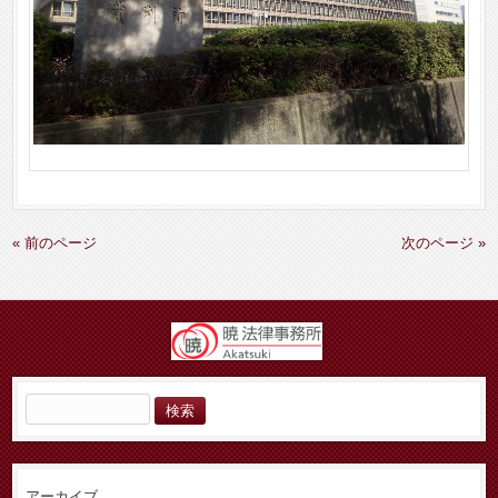
« 前のページ
次のページ »
検
索:
アーカイブ