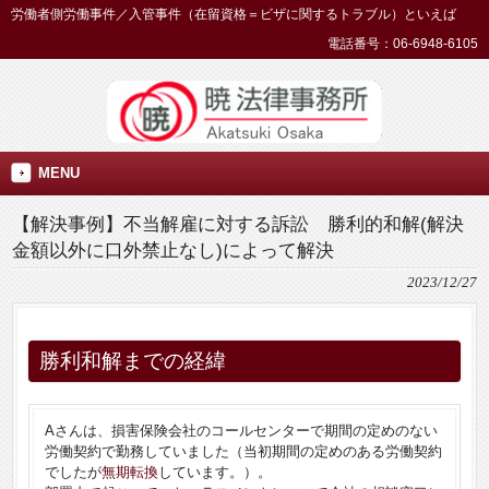
労働者側労働事件／入管事件（在留資格＝ビザに関するトラブル）といえば
電話番号：06-6948-6105
MENU
【解決事例】不当解雇に対する訴訟 勝利的和解(解決
金額以外に口外禁止なし)によって解決
2023/12/27
勝利和解までの経緯
Aさんは、損害保険会社のコールセンターで期間の定めのない
労働契約で勤務していました（当初期間の定めのある労働契約
でしたが
無期転換
しています。）。