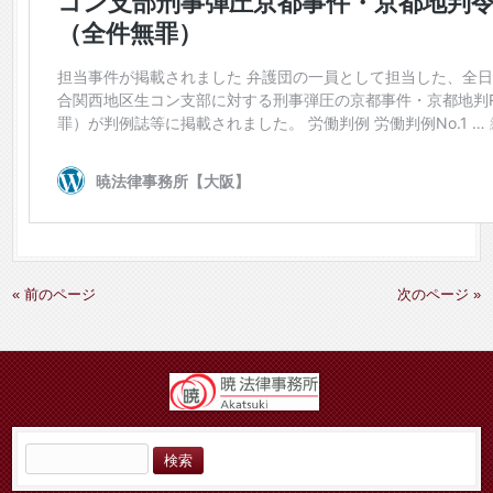
« 前のページ
次のページ »
検
索: