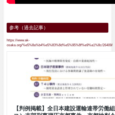
参考（過去記事）
https://www.ak-
osaka.org/%e5%8a%b4%e5%83%8d%e5%95%8f%e9%a1%8c/26409/