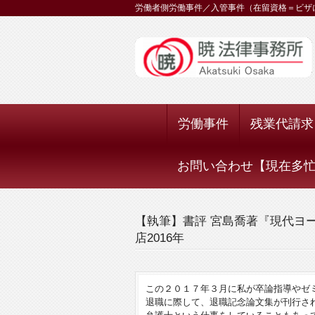
労働者側労働事件／入管事件（在留資格＝ビザ
労働事件
残業代請求
お問い合わせ【現在多忙に
【執筆】書評 宮島喬著『現代ヨー
店2016年
この２０１７年３月に私が卒論指導やゼ
退職に際して、退職記念論文集が刊行さ