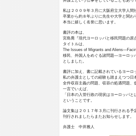
弁護士という仕事をしていることもあっ
私は２００９年３月に大阪府立大学人間
卒業から約８年ぶりに先生や大学と関わ
本当に嬉しく名誉に思います。
書評の本は、
宮島喬『現代ヨーロッパと移民問題の原点―
タイトルは、
The Issues of Migrants and Aliens—Facin
移民、外国人をめぐる諸問題―ヨーロッ
としました。
書評に加え、書に記載されているヨーロ
私の弁護士としての経験も踏まえつつ日
全件収容主義の問題、収容の処遇問題、
一言でいえば、
「日本の入管行政の現状はヨーロッパと
ということです。
論文集は２０１７年３月に刊行される予
刊行されましたらまたお知らせします。
弁護士 中井雅人