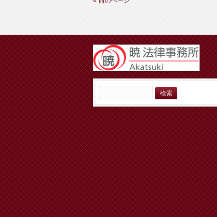
« 前のページ
検
索: