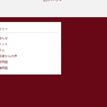
次のページ »
ゴリー
知らせ
ベント
ラム
頼者からの声
管問題
働問題