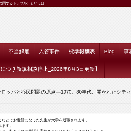
に関するトラブル）といえば
不当解雇
入管事件
標準報酬表
Blog
事
つき新規相談停止_2026年8月3日更新】
ロッパと移民問題の原点―1970、80年代、開かれたシテ
ミなどでお世話になった先生が大学を退職されます。
れます。