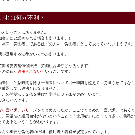
ければ何が不利？
いということはありません。
働者」だと認められる場合もあります。）
、本来「労働者」であるはずの人を「労働者」として扱っていないようです。
葉が登場する法律がいくつかあります。
労働者災害補償保険法、労働組合法などがあります。
らの法律が
適用されない
ということです。
働者に、休憩時間を除き一週間について四十時間を超えて、労働させてはなら
せ放題しても違法とはなりません。
、この労基法３２条を受けた労基法３７条が定めています。
できないのです。
ない言い訳」シリーズ
をまとめましたが、ここでまとめた「言い訳」はあくま
も、労基法の適用自体がないということは「使用者」にとっては多くの義務か
方であるということがわかります。
さんの重要な労働者の権利、使用者の義務が規定されています。