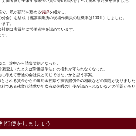
、労働者側が主張する未払い賃金等の請求をすべて認める判決を得ました。
）
案で、私が顧問を勤める
労評
を紹介し、
分会）を結成（当該事業所の現場作業員の組織率は100％）しました。
います。
会社側は実質的に労働者性を認めています。
ます。
のに、途中から請負契約となった。
者保護法（たとえば労働基準法）の権利が守られなくなった。
的に考えて普通の会社員と同じではないかと思う事案。
法とされる賃金からの違約金控除や損害賠償金の相殺などの問題がありました
権利である残業代請求や年次有給休暇の行使が認められないなどの問題があり
利行使をしましょう