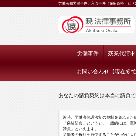
労働者側労働事件／入管事件（在留資格＝ビザ
労働事件
残業代請求
お問い合わせ【現在多忙に
あなたの請負契約は本当に請負で
近時、労働者保護法制の規制を免れるた
「偽装請負」というと、一般的には、実
請負」といえます。
労働者の権利を行使することがいかに大