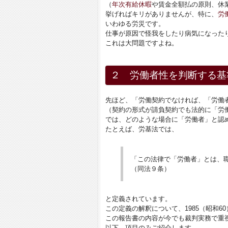
（
年次有給休暇
や賃金全額払の原則、休
挙げればキリがありませんが、特に、
労
いわゆる労災です。
仕事が原因で怪我をしたり病気になった
これは大問題ですよね。
２ 労働者性を判断する基
先ほど、「労働契約でなければ、「労働
（契約の形式が請負契約でも法的に「労
では、どのような場合に「労働者」と認
たとえば、労基法では、
「この法律で「労働者」とは、
（同法９条）
と定義されています。
この定義の解釈について、1985（昭和
この報告書の内容が今でも裁判実務で重
以下、項目のみご紹介します。