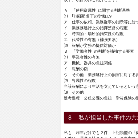
Ａ 「使用従属性｣に関する判断基準
⑴ ｢指揮監督下の労働｣か
ア 仕事の依頼、業務従事の指示等に対
イ 業務務遂行上の指揮監督の程度
ウ 時間的・場所的拘束性の程度
エ 代替性の有無（補強要素）
⑵ 報酬が労務の提供対価か
Ｂ 「労働者性｣の判断を補強する要素
⑴ 事業者性の有無
ア 機械、器具の負担関係
イ 報酬の額
ウ その他 業務遂行上の損害に対する
⑵ 専属性の程度
当該報酬により生活を支えているという
⑶ その他
選考過程 公租公課の負担 労災保険の
３ 私が担当した事件の共
私も、昨年だけでも２件、上記類型の「