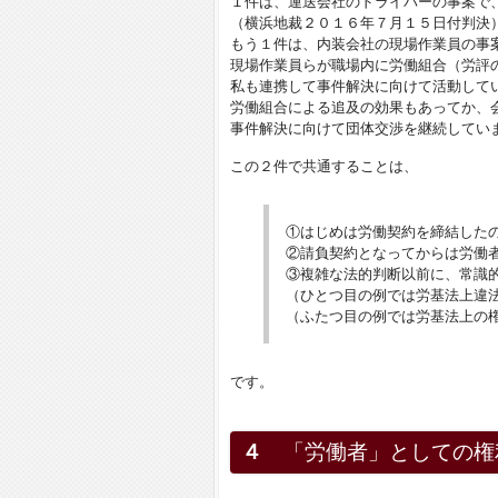
１件は、運送会社のドライバーの事案で
（横浜地裁２０１６年７月１５日付判決
もう１件は、内装会社の現場作業員の事
現場作業員らが職場内に労働組合（労評の
私も連携して事件解決に向けて活動して
労働組合による追及の効果もあってか、
事件解決に向けて団体交渉を継続してい
この２件で共通することは、
①はじめは労働契約を締結した
②請負契約となってからは労働
③複雑な法的判断以前に、常識
（ひとつ目の例では労基法上違
（ふたつ目の例では労基法上の
です。
４
「労働者」としての権