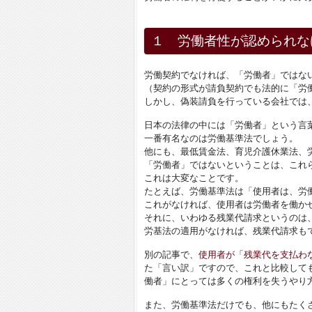
１ 労働者性が認められな
労働契約でなければ、「労働者」ではな
（契約の形式が請負契約でも法的に「労
しかし、偽装請負を行っている会社では
日本の法律の中には「労働者」という言
一番有名なのは労働基準法でしょう。
他にも、最低賃金法、育児介護休業法、
「労働者」ではないということは、これ
これは大変なことです。
たとえば、労働基準法は「使用者は、労
これがなければ、使用者は労働者を働か
それに、いわゆる残業代請求というのは
労基法の適用がなければ、残業代請求も
別の記事で、
使用者が「残業代を支払わ
た「言い訳」ですので、これと比較して
働者」にとっては多くの権利を失うやり
また、労働基準法だけでも、他にもたく