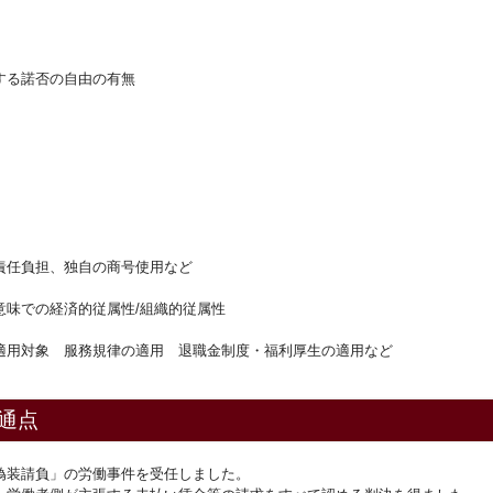
する諾否の自由の有無
責任負担、独自の商号使用など
意味での経済的従属性/組織的従属性
適用対象 服務規律の適用 退職金制度・福利厚生の適用など
通点
偽装請負」の労働事件を受任しました。